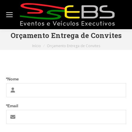
Orçamento Entrega de Convites
Você está aqui:
Início
Orçamento Entrega de Convites
*Nome
*Email